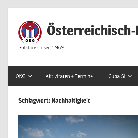
Zum
Inhalt
Österreichisch-
springen
Solidarisch seit 1969
ÖKG
Aktivitäten + Termine
Cuba Si
Schlagwort:
Nachhaltigkeit