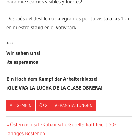
para que seamos visibles y fuertes!
Después del desfile nos alegramos por tu visita a las 1pm
en nuestro stand en el Votivpark.
***
Wir sehen uns!
¡te esperamos!
Ein Hoch dem Kampf der Arbeiterklasse!
¡QUE VIVA LA LUCHA DE LA CLASE OBRERA!
ALLGEMEIN
ÖKG
VERANSTALTUNGEN
Beitragsnavigation
Vorheriger
Österreichisch-Kubanische Gesellschaft feiert 50-
Beitrag:
jähriges Bestehen