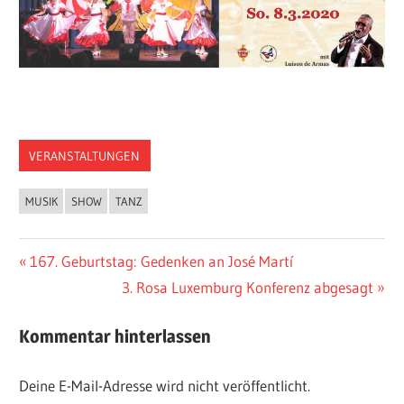
VERANSTALTUNGEN
MUSIK
SHOW
TANZ
Beitragsnavigation
Vorheriger
167. Geburtstag: Gedenken an José Martí
Beitrag:
Nächster
3. Rosa Luxemburg Konferenz abgesagt
Beitrag:
Kommentar hinterlassen
Deine E-Mail-Adresse wird nicht veröffentlicht.