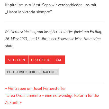
Kapitalismus zulässt. Sepp wir verabschieden uns mit
„Hasta la victoria siempre“.
Die Verabschiedung von Josef Pernerstorfer findet am Freitag,
26. März 2021, um 13 Uhr in der Feuerhalle Wien-Simmering
statt.
ALLGEMEIN
GESCHICHTE
ÖKG
JOSEF PERNERSTORFER
NACHRUF
Beitragsnavigation
Vorheriger
Wir trauen um Josef Pernerstorfer
Nächster
Beitrag:
Tarea Ordenamiento – eine notwendige Reform für die
Beitrag:
Zukunft