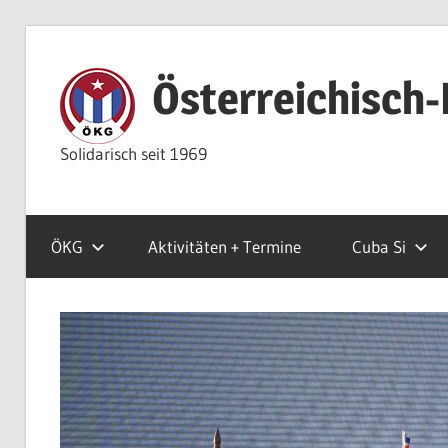
Zum
Inhalt
Österreichisch-
springen
Solidarisch seit 1969
ÖKG
Aktivitäten + Termine
Cuba Si