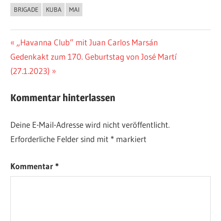
BRIGADE
KUBA
MAI
Beitragsnavigation
Vorheriger
„Havanna Club“ mit Juan Carlos Marsán
Nächster
Beitrag:
Gedenkakt zum 170. Geburtstag von José Martí
Beitrag:
(27.1.2023)
Kommentar hinterlassen
Deine E-Mail-Adresse wird nicht veröffentlicht.
Erforderliche Felder sind mit
*
markiert
Kommentar
*