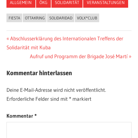
ALLGEMEIN
ÖKG
SOLIDARITÄT
VERANSTALTUNGEN
FIESTA
OTTAKRING
SOLIDARIDAD
VOLX*CLUB
Beitragsnavigation
Vorheriger
Abschlusserklärung des Internationalen Treffens der
Beitrag:
Solidarität mit Kuba
Nächster
Aufruf und Programm der Brigade José Martí
Beitrag:
Kommentar hinterlassen
Deine E-Mail-Adresse wird nicht veröffentlicht.
Erforderliche Felder sind mit
*
markiert
Kommentar
*