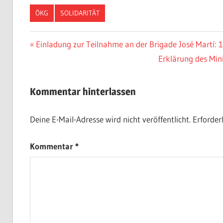
ÖKG
SOLIDARITÄT
Beitragsnavigation
Vorheriger
Einladung zur Teilnahme an der Brigade José Martí: 15
Beitrag:
Nächster
Erklärung des Min
Beitrag:
Kommentar hinterlassen
Deine E-Mail-Adresse wird nicht veröffentlicht.
Erforder
Kommentar
*