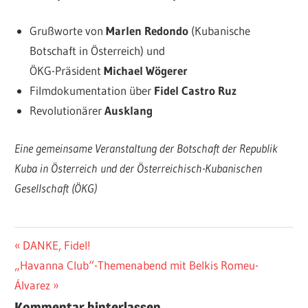
Grußworte von
Marlen Redondo
(Kubanische
Botschaft in Österreich) und
ÖKG-Präsident
Michael Wögerer
Filmdokumentation über
Fidel Castro Ruz
Revolutionärer
Ausklang
Eine gemeinsame Veranstaltung der Botschaft der Republik
Kuba in Österreich und der Österreichisch-Kubanischen
Gesellschaft (ÖKG)
Beitragsnavigation
Vorheriger
DANKE, Fidel!
Nächster
Beitrag:
„Havanna Club“-Themenabend mit Belkis Romeu-
Beitrag:
Álvarez
Kommentar hinterlassen