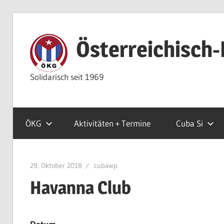
Zum
Inhalt
Österreichisch-
springen
Solidarisch seit 1969
ÖKG
Aktivitäten + Termine
Cuba Si
29. Oktober 2018
cubawp
Havanna Club