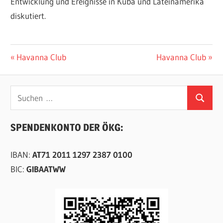
Entwicklung und Ereignisse in Kuba und Lateinamerika
diskutiert.
Beitragsnavigation
Vorheriger
Nächster
Havanna Club
Havanna Club
Beitrag:
Beitrag:
Suchen
Suchen
nach:
SPENDENKONTO DER ÖKG:
IBAN:
AT71 2011 1297 2387 0100
BIC:
GIBAATWW