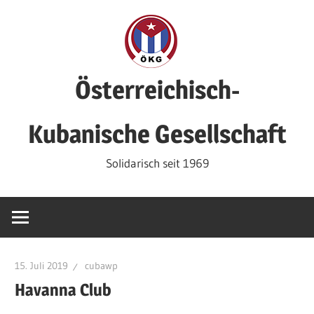
Zum
Inhalt
springen
Österreichisch-
Kubanische Gesellschaft
Solidarisch seit 1969
15. Juli 2019
cubawp
Havanna Club