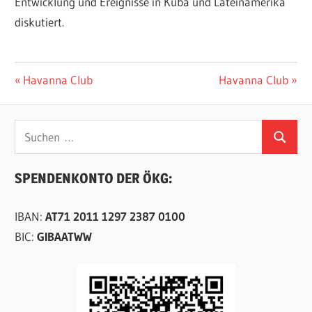
Entwicklung und Ereignisse in Kuba und Lateinamerika
diskutiert.
Beitragsnavigation
Vorheriger
Nächster
Havanna Club
Havanna Club
Beitrag:
Beitrag:
Suchen
Suchen
nach:
SPENDENKONTO DER ÖKG:
IBAN:
AT71 2011 1297 2387 0100
BIC:
GIBAATWW