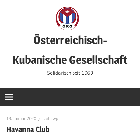
Zum
Inhalt
springen
Österreichisch-
Kubanische Gesellschaft
Solidarisch seit 1969
13. Januar 2020
cubawp
Havanna Club