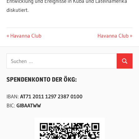
Entwicklung und Ereignisse in Kuba und Lateinamerika
diskutiert.
Beitragsnavigation
Vorheriger
Nächster
Havanna Club
Havanna Club
Beitrag:
Beitrag:
Suchen
Suchen
nach:
SPENDENKONTO DER ÖKG:
IBAN:
AT71 2011 1297 2387 0100
BIC:
GIBAATWW