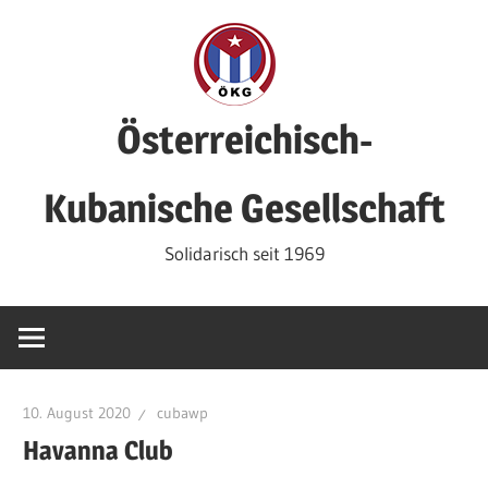
Zum
Inhalt
springen
Österreichisch-
Kubanische Gesellschaft
Solidarisch seit 1969
10. August 2020
cubawp
Havanna Club