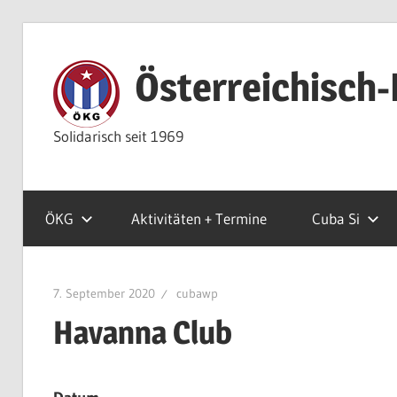
Zum
Inhalt
Österreichisch-
springen
Solidarisch seit 1969
ÖKG
Aktivitäten + Termine
Cuba Si
7. September 2020
cubawp
Havanna Club