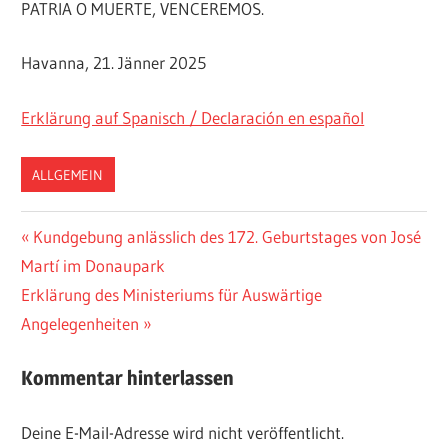
PATRIA O MUERTE, VENCEREMOS.
Havanna, 21. Jänner 2025
Erklärung auf Spanisch / Declaración en español
ALLGEMEIN
Beitragsnavigation
Vorheriger
Kundgebung anlässlich des 172. Geburtstages von José
Beitrag:
Martí im Donaupark
Nächster
Erklärung des Ministeriums für Auswärtige
Beitrag:
Angelegenheiten
Kommentar hinterlassen
Deine E-Mail-Adresse wird nicht veröffentlicht.